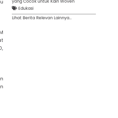
yang Cocok untuk Kain Woven
au
Edukasi
Lihat Berita Relevan Lainnya...
SM
at
0,
in
on