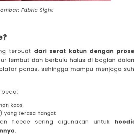
gambar:
Fabric Sight
e?
ang terbuat
dari serat katun dengan pros
ur lembut dan berbulu halus di bagian dala
 isolator panas, sehingga mampu menjaga su
erbeda:
ahan kaos
) yang terasa hangat
otton fleece sering digunakan untuk
hoodi
innya
.