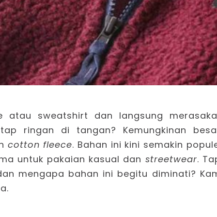
 atau sweatshirt dan langsung merasak
etap ringan di tangan? Kemungkinan besa
an
cotton fleece
. Bahan ini kini semakin popul
utama untuk pakaian kasual dan
streetwear
. Ta
dan mengapa bahan ini begitu diminati? Ka
a.