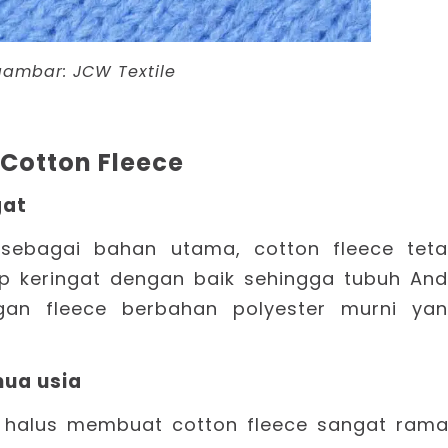
gambar:
JCW Textile
Cotton Fleece
gat
sebagai bahan utama, cotton fleece tet
rap keringat dengan baik sehingga tubuh An
an fleece berbahan polyester murni ya
mua usia
u halus membuat cotton fleece sangat ram