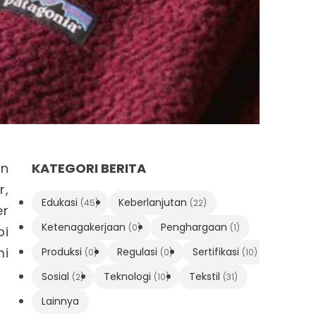
an
KATEGORI BERITA
r,
Edukasi
Keberlanjutan
(45)
(22)
er
Ketenagakerjaan
Penghargaan
(0)
(1)
pi
mi
Produksi
Regulasi
Sertifikasi
(0)
(0)
(10)
Sosial
Teknologi
Tekstil
(2)
(10)
(31)
Lainnya