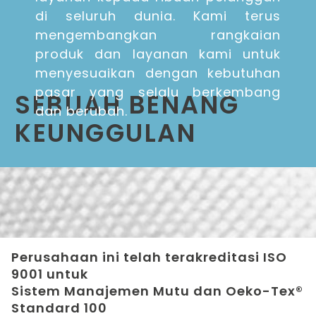
di seluruh dunia. Kami terus
mengembangkan rangkaian
produk dan layanan kami untuk
menyesuaikan dengan kebutuhan
pasar yang selalu berkembang
SEBUAH BENANG
dan berubah.
KEUNGGULAN
Perusahaan ini telah terakreditasi ISO
9001 untuk
Sistem Manajemen Mutu dan Oeko-Tex®
Standard 100