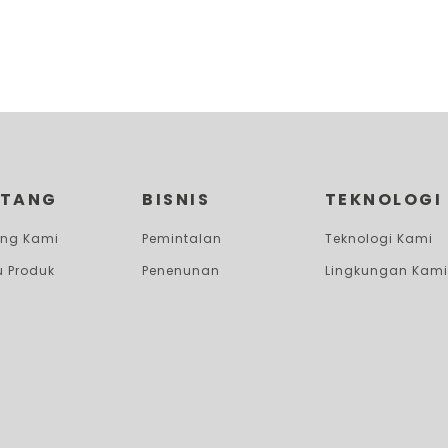
NTANG
BISNIS
TEKNOLOGI
ang Kami
Pemintalan
Teknologi Kami
u Produk
Penenunan
Lingkungan Kami