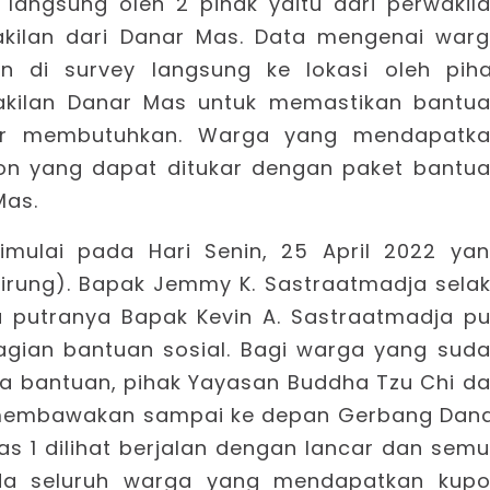
 langsung oleh 2 pihak yaitu dari perwakil
kilan dari Danar Mas. Data mengenai war
 di survey langsung ke lokasi oleh pih
akilan Danar Mas untuk memastikan bantu
ar membutuhkan. Warga yang mendapatk
on yang dapat ditukar dengan paket bantu
Mas.
imulai pada Hari Senin, 25 April 2022 ya
isirung). Bapak Jemmy K. Sastraatmadja sela
a putranya Bapak Kevin A. Sastraatmadja p
agian bantuan sosial. Bagi warga yang sud
a bantuan, pihak Yayasan Buddha Tzu Chi d
membawakan sampai ke depan Gerbang Dan
s 1 dilihat berjalan dengan lancar dan sem
ada seluruh warga yang mendapatkan kup