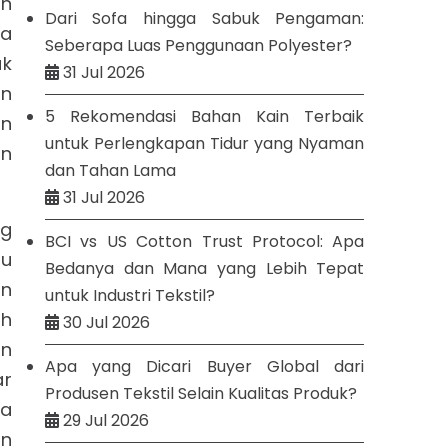
an
Dari Sofa hingga Sabuk Pengaman:
ga
Seberapa Luas Penggunaan Polyester?
ak
31 Jul 2026
an
5 Rekomendasi Bahan Kain Terbaik
an
untuk Perlengkapan Tidur yang Nyaman
an
dan Tahan Lama
31 Jul 2026
ng
BCI vs US Cotton Trust Protocol: Apa
ku
Bedanya dan Mana yang Lebih Tepat
un
untuk Industri Tekstil?
ah
30 Jul 2026
an
Apa yang Dicari Buyer Global dari
ar
Produsen Tekstil Selain Kualitas Produk?
ua
29 Jul 2026
on