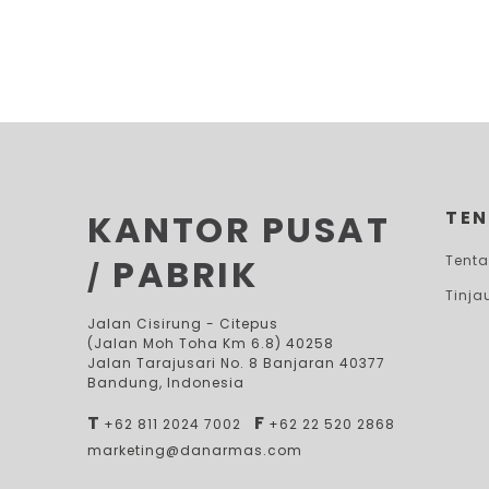
KANTOR PUSAT
TE
PABRIK
Tent
/
Tinja
Jalan Cisirung - Citepus
(Jalan Moh Toha Km 6.8) 40258
Jalan Tarajusari No. 8 Banjaran 40377
Bandung, Indonesia
T
F
+62 811 2024 7002
+62 22 520 2868
marketing@danarmas.com