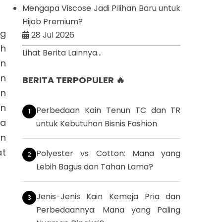
Mengapa Viscose Jadi Pilihan Baru untuk
Hijab Premium?
ng
28 Jul 2026
ah
Lihat Berita Lainnya...
an
an
BERITA TERPOPULER 🔥
an
an
Perbedaan Kain Tenun TC dan TR
ya
untuk Kebutuhan Bisnis Fashion
an
at
Polyester vs Cotton: Mana yang
Lebih Bagus dan Tahan Lama?
Jenis-Jenis Kain Kemeja Pria dan
Perbedaannya: Mana yang Paling