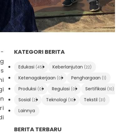
d-
KATEGORI BERITA
ng
Edukasi
Keberlanjutan
(45)
(22)
as
Ketenagakerjaan
Penghargaan
(0)
(1)
hi
gi
Produksi
Regulasi
Sertifikasi
(0)
(0)
(10)
an
Sosial
Teknologi
Tekstil
(2)
(10)
(31)
ri
Lainnya
di
BERITA TERBARU