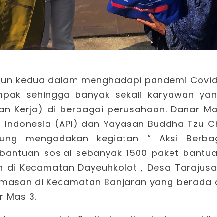
ahun kedua dalam menghadapi pandemi Covi
ampak sehingga banyak sekali karyawan ya
n Kerja) di berbagai perusahaan. Danar M
n Indonesia (API) dan Yayasan Buddha Tzu C
dung mengadakan kegiatan “ Aksi Berba
bantuan sosial sebanyak 1500 paket bantu
 di Kecamatan Dayeuhkolot , Desa Tarajusa
amasan di Kecamatan Banjaran yang berada 
r Mas 3.