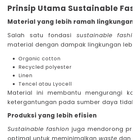
Prinsip Utama Sustainable Fash
Material yang lebih ramah lingkungan
Salah satu fondasi
sustainable fashio
material dengan dampak lingkungan lebih r
Organic cotton
Recycled polyester
Linen
Tencel atau Lyocell
Material ini membantu mengurangi kons
ketergantungan pada sumber daya tidak t
Produksi yang lebih efisien
Sustainable fashion
juga mendorong prose
optimal untuk meminimalkan
waste
dan
ov