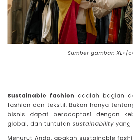
Sumber gambar:
XL
>/cen
Sustainable fashion
adalah bagian dari
fashion dan tekstil. Bukan hanya tentang 
bisnis dapat beradaptasi dengan kebut
global, dan tuntutan
sustainability
yang te
Menurut Anda, apakah sustainable fashio