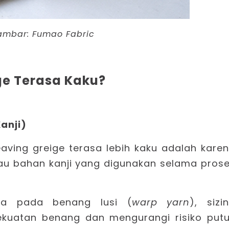
ambar:
Fumao Fabric
ge Terasa Kaku?
anji)
ving greige terasa lebih kaku adalah kare
u bahan kanji yang digunakan selama pros
ma pada benang lusi (
warp yarn
), sizi
kekuatan benang dan mengurangi risiko put