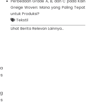
Perbedaan Grade A, B, dan C pada Kain
Greige Woven: Mana yang Paling Tepat
untuk Produksi?
Tekstil
Lihat Berita Relevan Lainnya...
na
es
ng
us