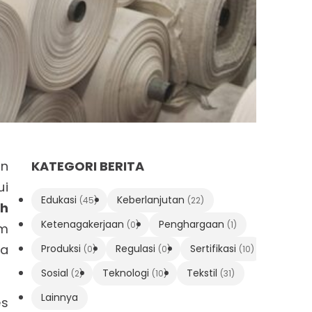
an
KATEGORI BERITA
ui
Edukasi
Keberlanjutan
(45)
(22)
ih
Ketenagakerjaan
Penghargaan
(0)
(1)
am
da
Produksi
Regulasi
Sertifikasi
(0)
(0)
(10)
Sosial
Teknologi
Tekstil
(2)
(10)
(31)
Lainnya
es