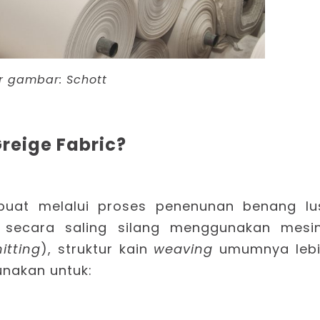
r gambar:
Schott
reige Fabric?
buat melalui proses penenunan benang lu
 secara saling silang menggunakan mesi
nitting
), struktur kain
weaving
umumnya leb
unakan untuk: