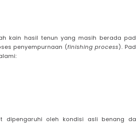
ah kain hasil tenun yang masih berada pa
oses penyempurnaan (
finishing process
). Pa
alami:
at dipengaruhi oleh kondisi asli benang d