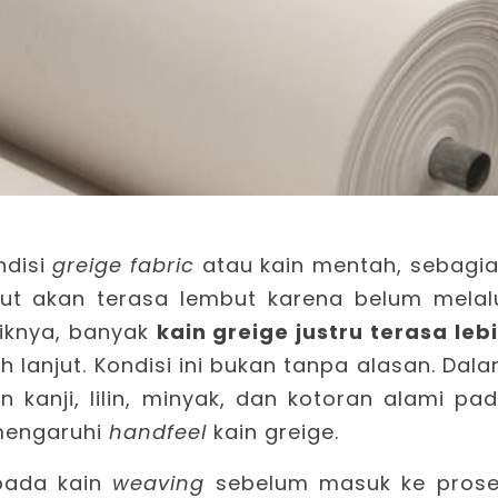
disi
greige fabric
atau kain mentah, sebagi
ut akan terasa lembut karena belum melal
iknya, banyak
kain greige justru terasa leb
h lanjut. Kondisi ini bukan tanpa alasan. Dal
an kanji, lilin, minyak, dan kotoran alami pa
mengaruhi
handfeel
kain greige.
 pada kain
weaving
sebelum masuk ke pros